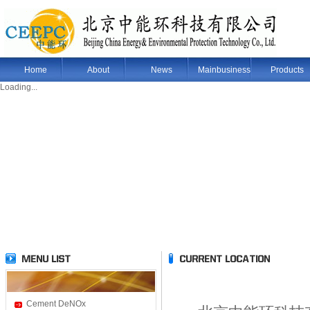
Home
About
News
Mainbusiness
Products
Loading...
Cement DeNOx