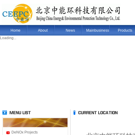
Home
About
News
Mainbusiness
Products
Loading...
DeNOx Projects